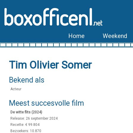
boxofficenl
.net
Home
Weekend
Tim Olivier Somer
Bekend als
Acteur
Meest succesvolle film
De witte flits (2024)
Release: 26 september 2024
Recette: € 99.804
Bezoekers: 10.870