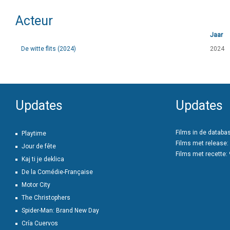
Acteur
Jaar
De witte flits (2024)
2024
Updates
Updates
Films in de databa
Playtime
Films met release:
Jour de fête
Films met recette:
Kaj ti je deklica
De la Comédie-Française
Motor City
The Christophers
Spider-Man: Brand New Day
Cría Cuervos