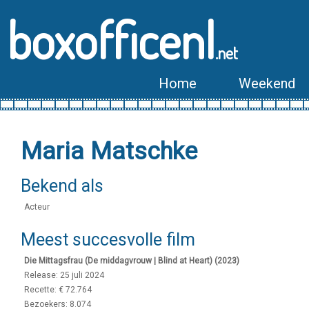
boxofficenl
.net
Home
Weekend
Maria Matschke
Bekend als
Acteur
Meest succesvolle film
Die Mittagsfrau (De middagvrouw | Blind at Heart) (2023)
Release: 25 juli 2024
Recette: € 72.764
Bezoekers: 8.074