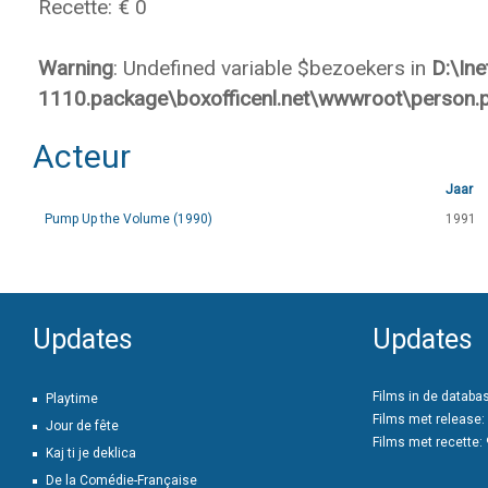
Recette: € 0
Warning
: Undefined variable $bezoekers in
D:\In
1110.package\boxofficenl.net\wwwroot\person.
Acteur
Jaar
Pump Up the Volume (1990)
1991
Updates
Updates
Films in de databa
Playtime
Films met release:
Jour de fête
Films met recette:
Kaj ti je deklica
De la Comédie-Française