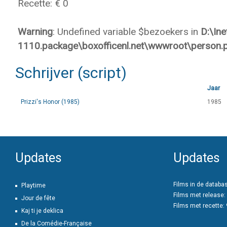
Recette: € 0
Warning
: Undefined variable $bezoekers in
D:\In
1110.package\boxofficenl.net\wwwroot\person.
Schrijver (script)
Jaar
Prizzi's Honor (1985)
1985
Updates
Updates
Films in de databa
Playtime
Films met release:
Jour de fête
Films met recette:
Kaj ti je deklica
De la Comédie-Française