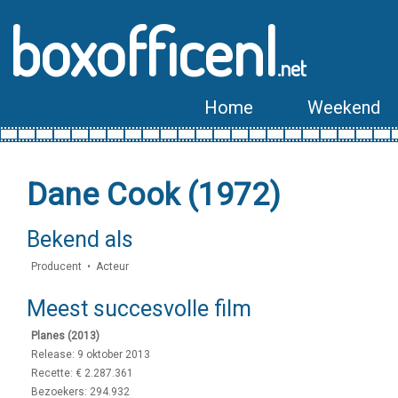
boxofficenl
.net
Home
Weekend
Dane Cook (1972)
Bekend als
Producent • Acteur
Meest succesvolle film
Planes (2013)
Release: 9 oktober 2013
Recette: € 2.287.361
Bezoekers: 294.932