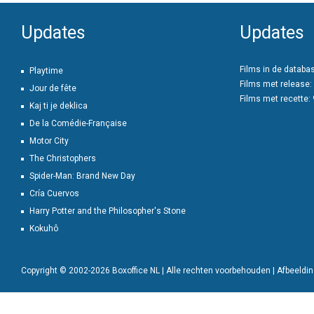
Updates
Updates
Films in de databa
Playtime
Films met release:
Jour de fête
Films met recette:
Kaj ti je deklica
De la Comédie-Française
Motor City
The Christophers
Spider-Man: Brand New Day
Cría Cuervos
Harry Potter and the Philosopher's Stone
Kokuhô
Copyright © 2002-2026 Boxoffice NL | Alle rechten voorbehouden | Afbeeld