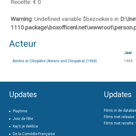
Recette: € 0
Warning
: Undefined variable $bezoekers in
D:\In
1110.package\boxofficenl.net\wwwroot\person.
Acteur
Jaar
Astérix et Cléopâtre (Asterix and Cleopatra) (1968)
1969
Updates
Updates
Films in de databa
Playtime
Films met release:
Jour de fête
Films met recette:
Kaj ti je deklica
De la Comédie-Française