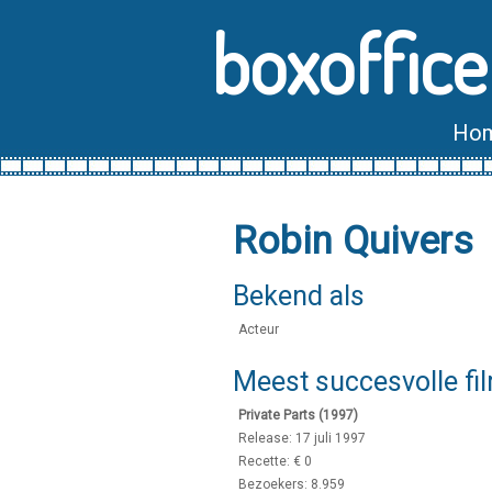
boxoffice
Ho
Robin Quivers
Bekend als
Acteur
Meest succesvolle fi
Private Parts (1997)
Release: 17 juli 1997
Recette: € 0
Bezoekers: 8.959