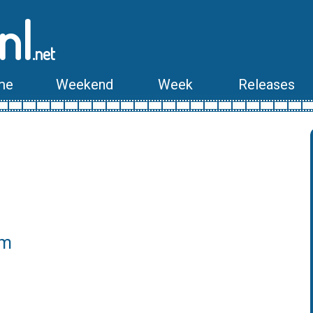
nl
.net
me
Weekend
Week
Releases
lm