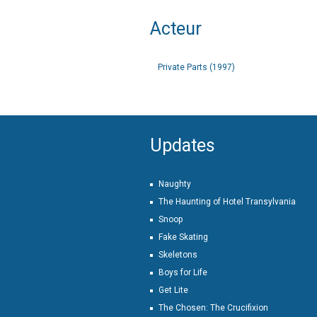
Acteur
Private Parts (1997)
Updates
Naughty
The Haunting of Hotel Transylvania
Snoop
Fake Skating
Skeletons
Boys for Life
Get Lite
The Chosen: The Crucifixion