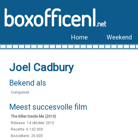
boxofficenl
.net
Home
Weekend
Joel Cadbury
Bekend als
Componist
Meest succesvolle film
The Killer Inside Me (2010)
Release: 14 oktober 2010
Recette: € 132.000
Bezoekers: 26.000