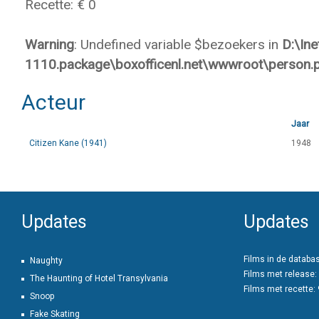
Recette: € 0
Warning
: Undefined variable $bezoekers in
D:\In
1110.package\boxofficenl.net\wwwroot\person.
Acteur
Jaar
Citizen Kane (1941)
1948
Updates
Updates
Films in de databa
Naughty
Films met release:
The Haunting of Hotel Transylvania
Films met recette:
Snoop
Fake Skating