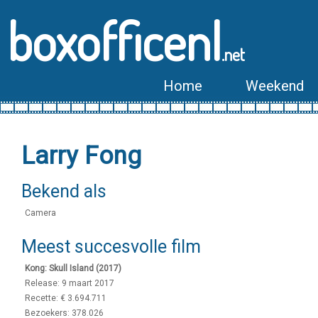
boxofficenl
.net
Home
Weekend
Larry Fong
Bekend als
Camera
Meest succesvolle film
Kong: Skull Island (2017)
Release: 9 maart 2017
Recette: € 3.694.711
Bezoekers: 378.026