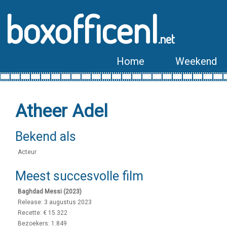
boxofficenl
.net
Home
Weekend
Atheer Adel
Bekend als
Acteur
Meest succesvolle film
Baghdad Messi (2023)
Release: 3 augustus 2023
Recette: € 15.322
Bezoekers: 1.849