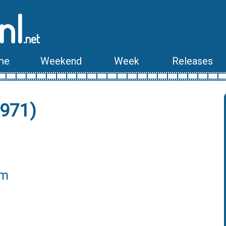
nl
.net
me
Weekend
Week
Releases
1971)
lm