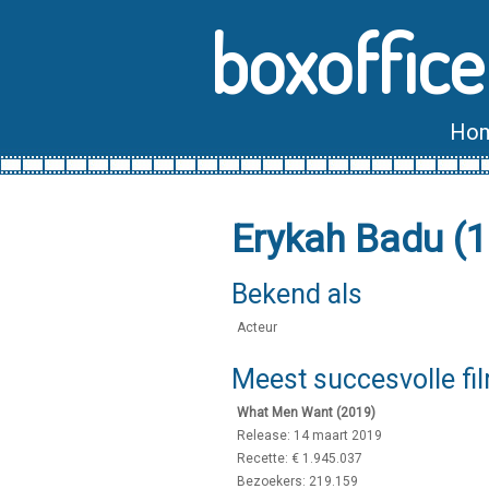
boxoffice
Ho
Erykah Badu (
Bekend als
Acteur
Meest succesvolle fi
What Men Want (2019)
Release: 14 maart 2019
Recette: € 1.945.037
Bezoekers: 219.159