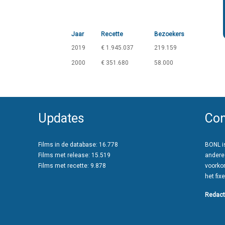
Jaar
Recette
Bezoekers
2019
€ 1.945.037
219.159
2000
€ 351.680
58.000
Updates
Con
Films in de database: 16.778
BONL is
Films met release: 15.519
andere
Films met recette: 9.878
voorko
het fixe
Redact