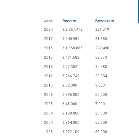
Jaar
Recette
Bezoekers
2024
€ 2.367.412
221.519
2017
€ 240.951
31.880
2016
€ 1.850.885
222.490
2015
€ 431.682
59.073
2013
€ 97.552
14.488
2011
€ 266.749
39.984
2010
€ 52.000
9.000
2008
€ 396.000
56.000
2005
€ 45.000
7.000
2004
€ 129.000
20.000
2004
€ 364.000
62.000
1998
€ 372.100
68.000