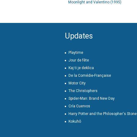
Moonlight and Valentino (1995)
Updates
Playtime
Jour de fête
Kaj ti je deklica
De la Comédie-Française
Motor City
The Christophers
Spider-Man: Brand New Day
Cría Cuervos
Harry Potter and the Philosopher's Stone
Kokuhô