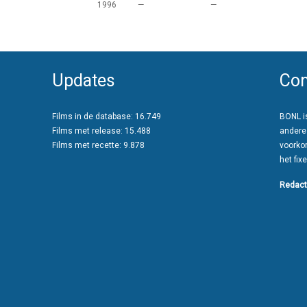
1996
—
—
Updates
Con
Films in de database: 16.749
BONL is
Films met release: 15.488
andere
Films met recette: 9.878
voorko
het fixe
Redact