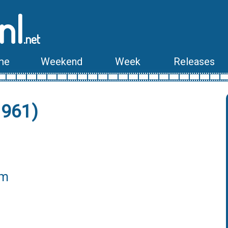
nl
.net
me
Weekend
Week
Releases
1961)
lm