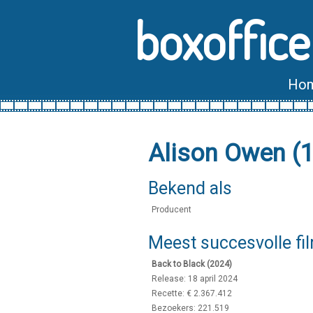
boxoffice
Ho
Alison Owen (
Bekend als
Producent
Meest succesvolle fi
Back to Black (2024)
Release: 18 april 2024
Recette: € 2.367.412
Bezoekers: 221.519