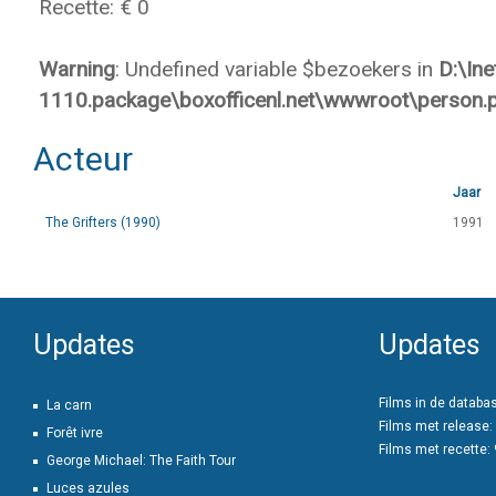
Recette: € 0
Warning
: Undefined variable $bezoekers in
D:\In
1110.package\boxofficenl.net\wwwroot\person.
Acteur
Jaar
The Grifters (1990)
1991
Updates
Updates
Films in de databa
La carn
Films met release:
Forêt ivre
Films met recette:
George Michael: The Faith Tour
Luces azules