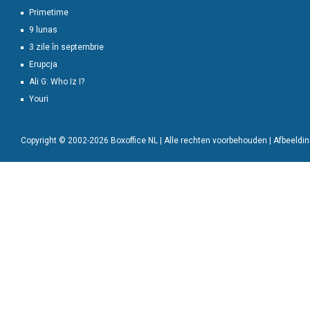
Primetime
9 lunas
3 zile în septembrie
Erupcja
Ali G: Who Iz I?
Youri
Copyright © 2002-2026 Boxoffice NL | Alle rechten voorbehouden | Afbeeld