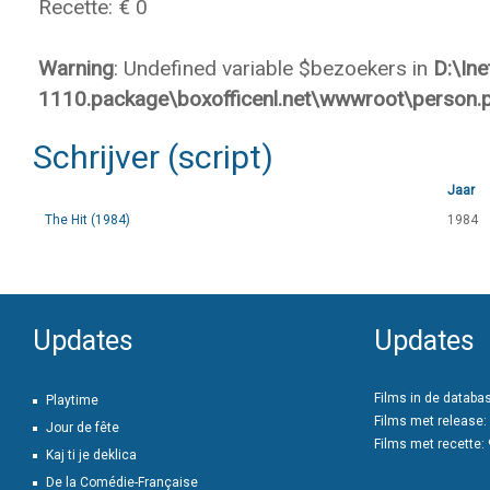
Recette: € 0
Warning
: Undefined variable $bezoekers in
D:\In
1110.package\boxofficenl.net\wwwroot\person.
Schrijver (script)
Jaar
The Hit (1984)
1984
Updates
Updates
Films in de databa
Playtime
Films met release:
Jour de fête
Films met recette:
Kaj ti je deklica
De la Comédie-Française