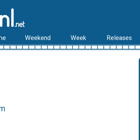
nl
.net
me
Weekend
Week
Releases
lm