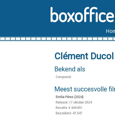
boxoffice
Ho
Clément Ducol
Bekend als
Componist
Meest succesvolle fi
Emilia Pérez (2024)
Release: 17 oktober 2024
Recette: € 444.851
Bezoekers: 47.547