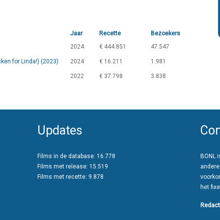
Jaar
Recette
Bezoekers
2024
€ 444.851
47.547
icken for Linda!) (2023)
2024
€ 16.211
1.981
2022
€ 37.798
3.838
Updates
Con
Films in de database: 16.778
BONL is
Films met release: 15.519
andere
Films met recette: 9.878
voorko
het fixe
Redact