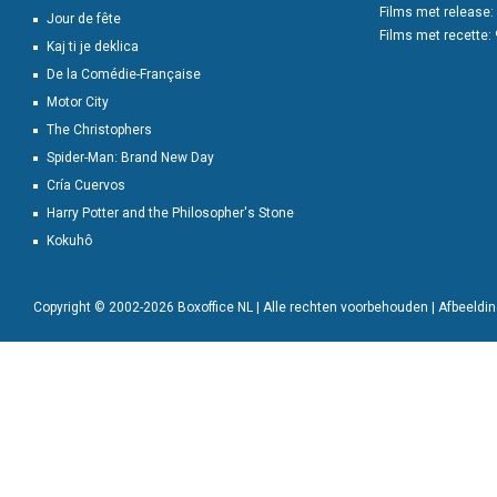
Films met release:
Jour de fête
Films met recette:
Kaj ti je deklica
De la Comédie-Française
Motor City
The Christophers
Spider-Man: Brand New Day
Cría Cuervos
Harry Potter and the Philosopher's Stone
Kokuhô
Copyright © 2002-2026 Boxoffice NL | Alle rechten voorbehouden | Afbeeld