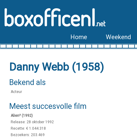
boxofficenl
.net
Home
Weekend
Danny Webb (1958)
Bekend als
Acteur
Meest succesvolle film
Alien³ (1992)
Release: 28 oktober 1992
Recette: € 1.044.318
Bezoekers: 203.469