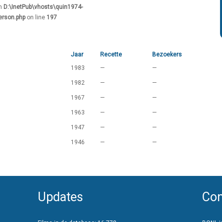
in
D:\InetPub\vhosts\quin1974-
erson.php
on line
197
Jaar
Recette
Bezoekers
1983
—
—
1982
—
—
1967
—
—
1963
—
—
1947
—
—
1946
—
—
Updates
Con