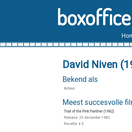
boxoffice
Ho
David Niven (
Bekend als
Acteur
Meest succesvolle fi
Trail of the Pink Panther (1982)
Release: 23 december 1982
Recette: € 0