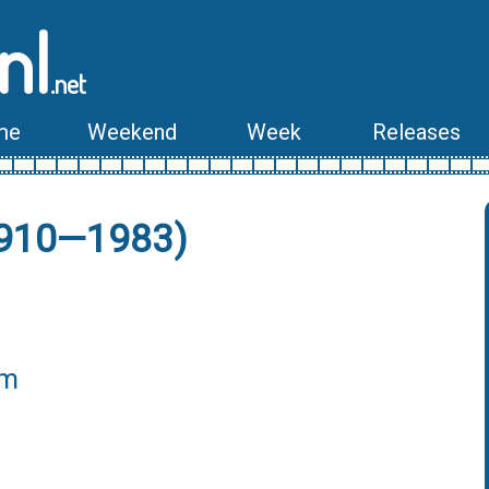
nl
.net
me
Weekend
Week
Releases
1910—1983)
lm