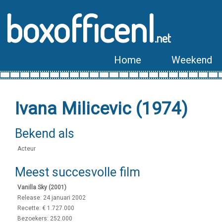
boxofficenl
.net
Home
Weekend
Ivana Milicevic (1974)
Bekend als
Acteur
Meest succesvolle film
Vanilla Sky (2001)
Release: 24 januari 2002
Recette: € 1.727.000
Bezoekers: 252.000