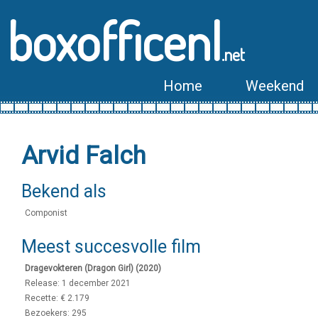
boxofficenl
.net
Home
Weekend
Arvid Falch
Bekend als
Componist
Meest succesvolle film
Dragevokteren (Dragon Girl) (2020)
Release: 1 december 2021
Recette: € 2.179
Bezoekers: 295