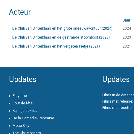
Acteur
Jaar
De Club van Sinterklaas en het grote sneeuwavontuur (2024)
2024
De Club van Sinterklaas en de gestrande stoomboot (2023)
2023
De Club van Sinterklaas en het vergeten Pietje (2021)
2021
Updates
Updates
Films in de databa
Playtime
Films met release:
Jour de fête
Films met recette:
Kaj ti je deklica
De la Comédie-Française
Motor City
The Christophers