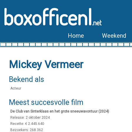
boxofficenl
.net
Home
Weekend
Mickey Vermeer
Bekend als
Acteur
Meest succesvolle film
De Club van Sinterklaas en het grote sneeuwavontuur (2024)
Release: 2 oktober 2024
Recette: € 2.445.640
Bezoekers: 268.362