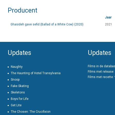
Producent
Jaar
Ghasideh gave sefid (Ballad of a White Cow) (2020)
2021
Updates
Updates
Films in de databa
Naughty
Films met release:
The Haunting of Hotel Transylvania
Films met recette:
Snoop
Fake Skating
Skeletons
Boys for Life
Get Lite
The Chosen: The Crucifixion