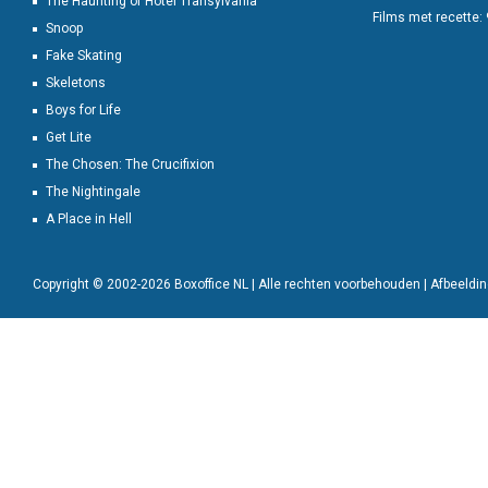
The Haunting of Hotel Transylvania
Films met recette:
Snoop
Fake Skating
Skeletons
Boys for Life
Get Lite
The Chosen: The Crucifixion
The Nightingale
A Place in Hell
Copyright © 2002-2026 Boxoffice NL | Alle rechten voorbehouden | Afbeeld