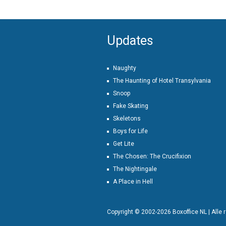
Updates
Naughty
The Haunting of Hotel Transylvania
Snoop
Fake Skating
Skeletons
Boys for Life
Get Lite
The Chosen: The Crucifixion
The Nightingale
A Place in Hell
Copyright © 2002-2026 Boxoffice NL | Alle