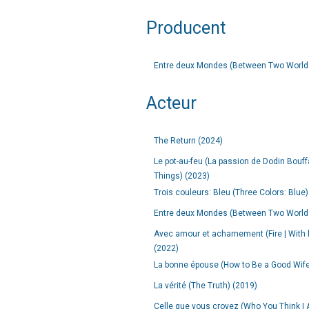
Producent
Entre deux Mondes (Between Two Worlds
Acteur
The Return (2024)
Le pot-au-feu (La passion de Dodin Bouff
Things) (2023)
Trois couleurs: Bleu (Three Colors: Blue)
Entre deux Mondes (Between Two Worlds
Avec amour et acharnement (Fire | With 
(2022)
La bonne épouse (How to Be a Good Wife
La vérité (The Truth) (2019)
Celle que vous croyez (Who You Think I