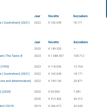
Jaar
Recette
Bezoekers
 | Ouistreham) (2021)
2022
€ 165.049
18.171
Jaar
Recette
Bezoekers
2025
€ 149.320
—
ant | The Taste of
2023
€ 1.088.307
108.712
 (1993)
2023
€ 118.036
13.764
 | Ouistreham) (2021)
2022
€ 165.049
18.171
love and determination)
2022
€ 199.136
20.871
) (2020)
2020
€ 59.060
7.081
2020
€ 313.426
36.312
 Am) (2019)
2019
€ 266.672
32.633