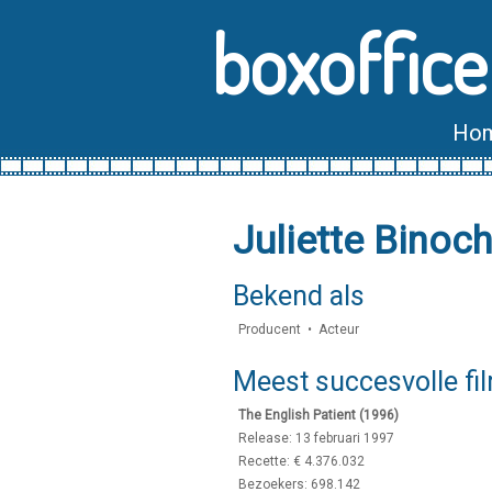
boxoffice
Ho
Juliette Binoc
Bekend als
Producent • Acteur
Meest succesvolle fi
The English Patient (1996)
Release: 13 februari 1997
Recette: € 4.376.032
Bezoekers: 698.142