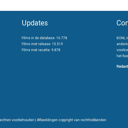
Updates
Con
Films in de database: 16.778
BONL is
Films met release: 15.519
andere
Films met recette: 9.878
voorko
het fixe
Redact
 rechten voorbehouden | Afbeeldingen copyright van rechthebbenden