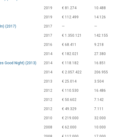
2019
€ 81.274
10.488
2019
€ 112.499
14.126
In) (2017)
2017
—
—
2017
€ 1.350.121
142.155
2016
€ 68.411
9.218
2014
€ 182.021
27.380
es Good Night) (2013)
2014
€ 118.182
16.851
2014
€ 2.057.422
206.955
2013
€ 25.014
3.504
2012
€ 110.530
16.486
2012
€ 50.602
7.142
2012
€ 49.329
7.111
2010
€ 219.000
32.000
2008
€ 62.000
10.000
2008
€ 112.000
17.000