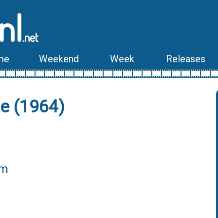
nl
.net
me
Weekend
Week
Releases
he (1964)
lm