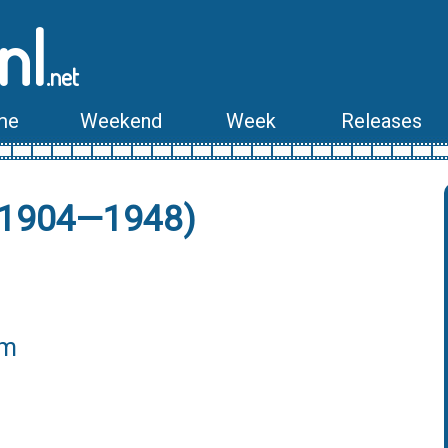
nl
.net
me
Weekend
Week
Releases
(1904—1948)
lm