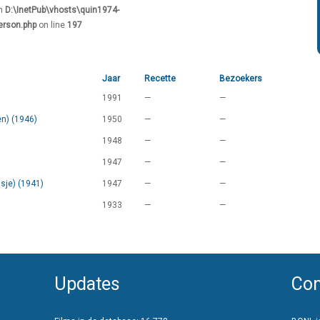
in
D:\InetPub\vhosts\quin1974-
erson.php
on line
197
Jaar
Recette
Bezoekers
1991
—
—
en) (1946)
1950
—
—
1948
—
—
1947
—
—
isje) (1941)
1947
—
—
1933
—
—
Updates
Con