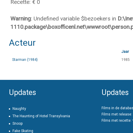
Recette: € 0
Warning
: Undefined variable $bezoekers in
D:\In
1110.package\boxofficenl.net\wwwroot\person.
Acteur
Jaar
Starman (1984)
1985
Updates
Updates
Films in de databa
Naughty
Films met release:
The Haunting of Hotel Transylvania
Films met recette:
Snoop
Fake Skating