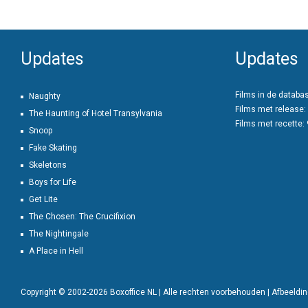
Updates
Updates
Films in de databa
Naughty
Films met release:
The Haunting of Hotel Transylvania
Films met recette:
Snoop
Fake Skating
Skeletons
Boys for Life
Get Lite
The Chosen: The Crucifixion
The Nightingale
A Place in Hell
Copyright © 2002-2026 Boxoffice NL | Alle rechten voorbehouden | Afbeeld