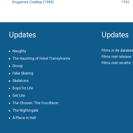
Drugstore Cowboy (1989)
1990
Updates
Updates
Films in de databa
Naughty
Films met release:
The Haunting of Hotel Transylvania
Films met recette:
Snoop
Fake Skating
Skeletons
Boys for Life
Get Lite
The Chosen: The Crucifixion
The Nightingale
A Place in Hell