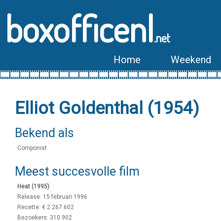
boxofficenl
.net
Home
Weekend
Elliot Goldenthal (1954)
Bekend als
Componist
Meest succesvolle film
Heat (1995)
Release: 15 februari 1996
Recette: € 2.267.602
Bezoekers: 310.902