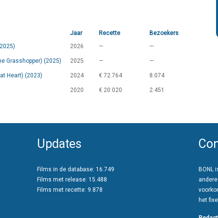
Jaar
Recette
Bezoekers
(2025)
2026
—
—
he Grasshopper) (2025)
2025
—
—
at Heart) (2023)
2024
€ 72.764
8.074
2020
€ 20.020
2.451
Updates
Con
Films in de database: 16.749
BONL is
Films met release: 15.488
andere
Films met recette: 9.878
voorko
het fixe