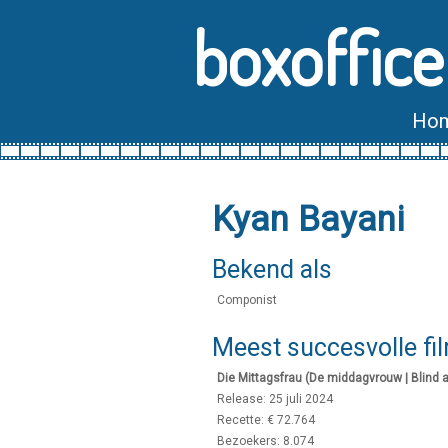
boxoffice
Ho
Kyan Bayani
Bekend als
Componist
Meest succesvolle fi
Die Mittagsfrau (De middagvrouw | Blind a
Release: 25 juli 2024
Recette: € 72.764
Bezoekers: 8.074