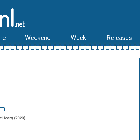
nl
.net
me
Weekend
Week
Releases
lm
t Heart) (2023)