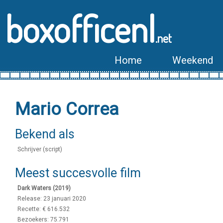
boxofficenl
.net
Home
Weekend
Mario Correa
Bekend als
Schrijver (script)
Meest succesvolle film
Dark Waters (2019)
Release: 23 januari 2020
Recette: € 616.532
Bezoekers: 75.791