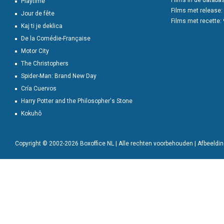
Films in de databa
Playtime
Films met release:
Jour de fête
Films met recette:
Kaj ti je deklica
De la Comédie-Française
Motor City
The Christophers
Spider-Man: Brand New Day
Cría Cuervos
Harry Potter and the Philosopher's Stone
Kokuhô
Copyright © 2002-2026 Boxoffice NL | Alle rechten voorbehouden | Afbeeld