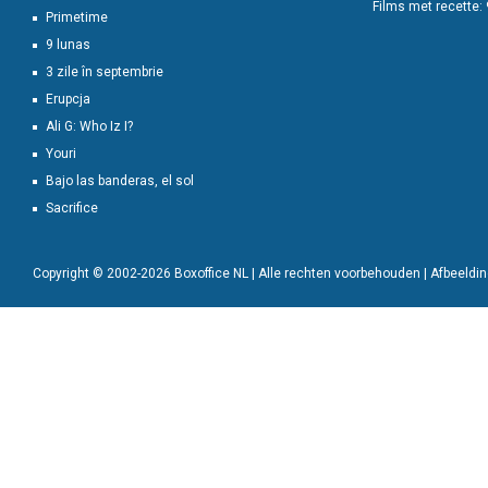
Films met recette:
Primetime
9 lunas
3 zile în septembrie
Erupcja
Ali G: Who Iz I?
Youri
Bajo las banderas, el sol
Sacrifice
Copyright © 2002-2026 Boxoffice NL | Alle rechten voorbehouden | Afbeeld