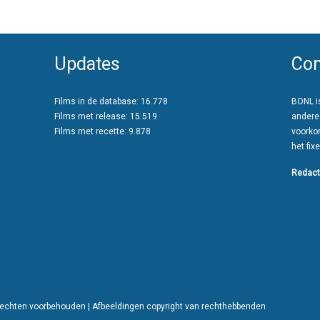
Updates
Con
Films in de database: 16.778
BONL is
Films met release: 15.519
andere
Films met recette: 9.878
voorko
het fixe
Redact
 rechten voorbehouden | Afbeeldingen copyright van rechthebbenden