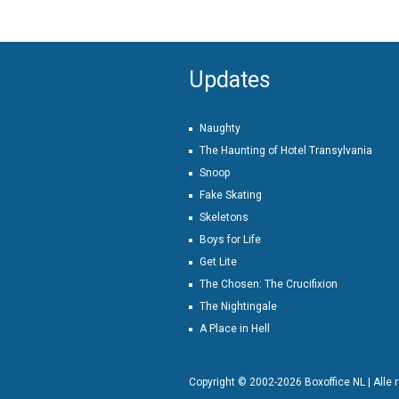
Updates
Naughty
The Haunting of Hotel Transylvania
Snoop
Fake Skating
Skeletons
Boys for Life
Get Lite
The Chosen: The Crucifixion
The Nightingale
A Place in Hell
Copyright © 2002-2026 Boxoffice NL | Alle