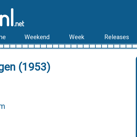
nl
.net
me
Weekend
Week
Releases
gen (1953)
lm