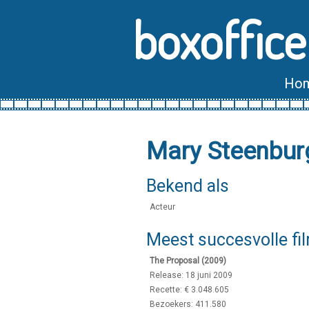
boxoffice
Ho
Mary Steenbur
Bekend als
Acteur
Meest succesvolle fi
The Proposal (2009)
Release: 18 juni 2009
Recette: € 3.048.605
Bezoekers: 411.580