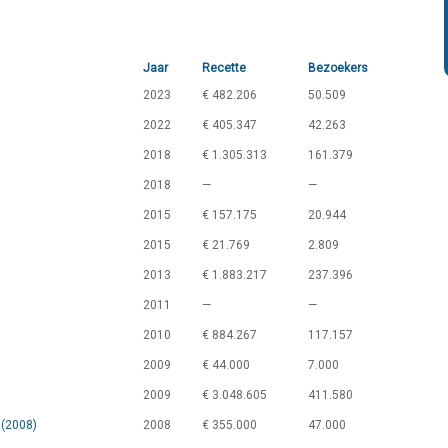
Jaar
Recette
Bezoekers
2023
€ 482.206
50.509
2022
€ 405.347
42.263
2018
€ 1.305.313
161.379
2018
—
—
2015
€ 157.175
20.944
2015
€ 21.769
2.809
2013
€ 1.883.217
237.396
2011
—
—
2010
€ 884.267
117.157
2009
€ 44.000
7.000
2009
€ 3.048.605
411.580
 (2008)
2008
€ 355.000
47.000