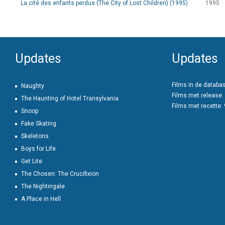
La cité des enfants perdus (The City of Lost Children) (1995)
1995
Updates
Updates
Films in de databa
Naughty
Films met release:
The Haunting of Hotel Transylvania
Films met recette:
Snoop
Fake Skating
Skeletons
Boys for Life
Get Lite
The Chosen: The Crucifixion
The Nightingale
A Place in Hell