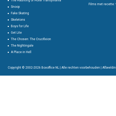
The Haunting of Hotel Transylvania
Films met recette:
Snoop
Fake Skating
Skeletons
Boys for Life
Get Lite
The Chosen: The Crucifixion
The Nightingale
A Place in Hell
Copyright © 2002-2026 Boxoffice NL | Alle rechten voorbehouden | Afbeeld