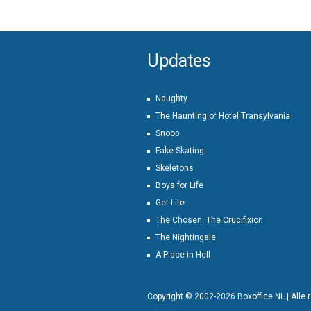
Updates
Naughty
The Haunting of Hotel Transylvania
Snoop
Fake Skating
Skeletons
Boys for Life
Get Lite
The Chosen: The Crucifixion
The Nightingale
A Place in Hell
Copyright © 2002-2026 Boxoffice NL | Alle