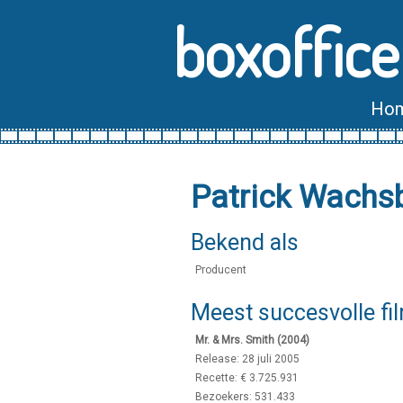
boxoffice
Ho
Patrick Wachs
Bekend als
Producent
Meest succesvolle fi
Mr. & Mrs. Smith (2004)
Release: 28 juli 2005
Recette: € 3.725.931
Bezoekers: 531.433