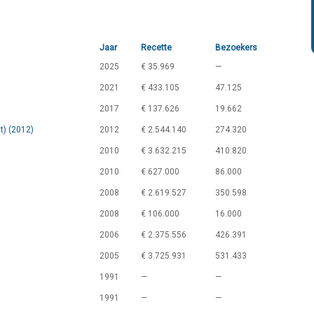
Jaar
Recette
Bezoekers
2025
€ 35.969
—
2021
€ 433.105
47.125
2017
€ 137.626
19.662
t) (2012)
2012
€ 2.544.140
274.320
2010
€ 3.632.215
410.820
2010
€ 627.000
86.000
2008
€ 2.619.527
350.598
2008
€ 106.000
16.000
2006
€ 2.375.556
426.391
2005
€ 3.725.931
531.433
1991
—
—
1991
—
—