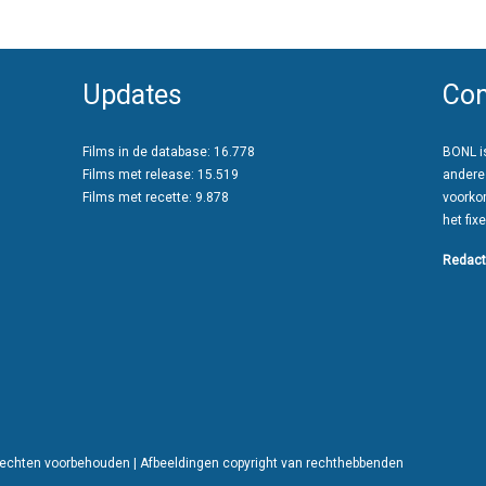
Updates
Con
Films in de database: 16.778
BONL is
Films met release: 15.519
andere
Films met recette: 9.878
voorko
het fixe
Redact
 rechten voorbehouden | Afbeeldingen copyright van rechthebbenden