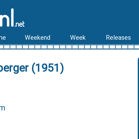
nl
.net
me
Weekend
Week
Releases
berger (1951)
lm