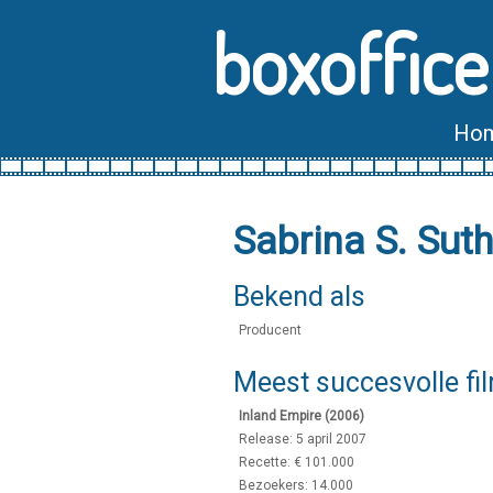
boxoffice
Ho
Sabrina S. Sut
Bekend als
Producent
Meest succesvolle fi
Inland Empire (2006)
Release: 5 april 2007
Recette: € 101.000
Bezoekers: 14.000