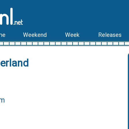
nl
.net
me
Weekend
Week
Releases
herland
lm