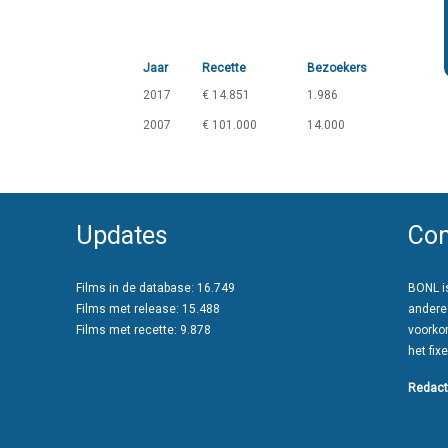
Jaar
Recette
Bezoekers
2017
€ 14.851
1.986
2007
€ 101.000
14.000
Updates
Con
Films in de database: 16.749
BONL is
Films met release: 15.488
andere
Films met recette: 9.878
voorko
het fixe
Redact