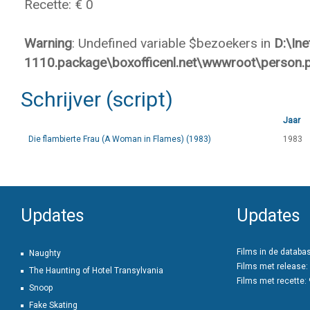
Recette: € 0
Warning
: Undefined variable $bezoekers in
D:\In
1110.package\boxofficenl.net\wwwroot\person.
Schrijver (script)
Jaar
Die flambierte Frau (A Woman in Flames) (1983)
1983
Updates
Updates
Films in de databa
Naughty
Films met release:
The Haunting of Hotel Transylvania
Films met recette:
Snoop
Fake Skating