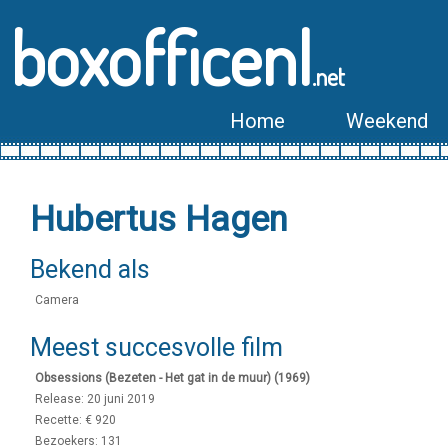
boxofficenl
.net
Home
Weekend
Hubertus Hagen
Bekend als
Camera
Meest succesvolle film
Obsessions (Bezeten - Het gat in de muur) (1969)
Release: 20 juni 2019
Recette: € 920
Bezoekers: 131