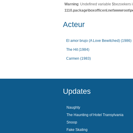
Warning
: Undefined variable $bezoekers 
1110.package\boxofficenl.net\wwwroot\p
Acteur
El amor brujo (A Love Bewitched) (1986)
The Hit (1984)
Carmen (1983)
Updates
Naughty
The Haunting of Hotel Transylvania
Snoop
Fake Skating