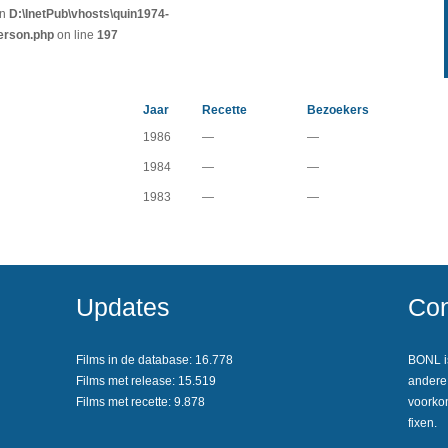
in
D:\InetPub\vhosts\quin1974-
erson.php
on line
197
Jaar
Recette
Bezoekers
1986
—
—
1984
—
—
1983
—
—
Updates
Con
Films in de database: 16.778
BONL is
Films met release: 15.519
andere 
Films met recette: 9.878
voorkom
fixen.