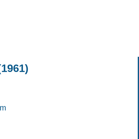
enl
.net
me
Weekend
Week
Releases
(1961)
lm