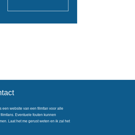
tact
 een website van een filmfan voor alle
filmfans. Eventuele fouten kunnen
en. Laat het me gerust weten en ik zal het