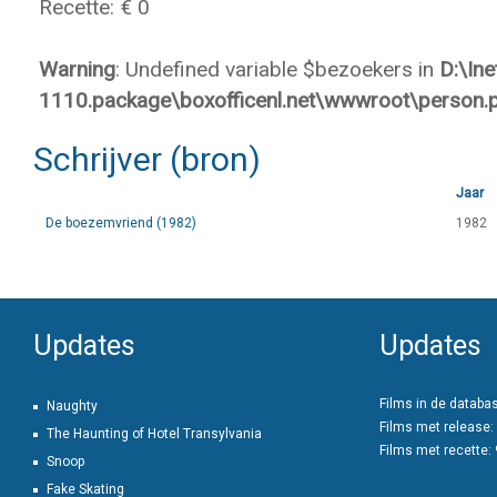
Recette: € 0
Warning
: Undefined variable $bezoekers in
D:\In
1110.package\boxofficenl.net\wwwroot\person.
Schrijver (bron)
Jaar
De boezemvriend (1982)
1982
Updates
Updates
Films in de databa
Naughty
Films met release:
The Haunting of Hotel Transylvania
Films met recette:
Snoop
Fake Skating