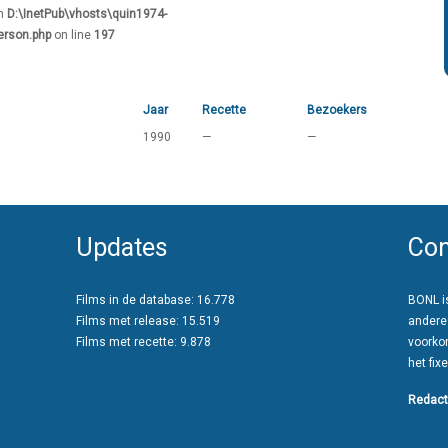
in
D:\InetPub\vhosts\quin1974-
erson.php
on line
197
Jaar
Recette
Bezoekers
1990
—
—
Updates
Con
Films in de database: 16.778
BONL is
Films met release: 15.519
andere
Films met recette: 9.878
voorko
het fixe
Redact