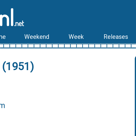
nl
.net
me
Weekend
Week
Releases
 (1951)
lm