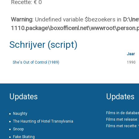
Recette: € 0
Warning
: Undefined variable $bezoekers in
D:\In
1110.package\boxofficenl.net\wwwroot\person.
Schrijver (script)
Jaar
She's Out of Control (1989)
1990
Updates
Updates
Films in de databa
Naughty
Films met release:
The Haunting of Hotel Transylvania
Films met recette:
Snoop
Fake Skating