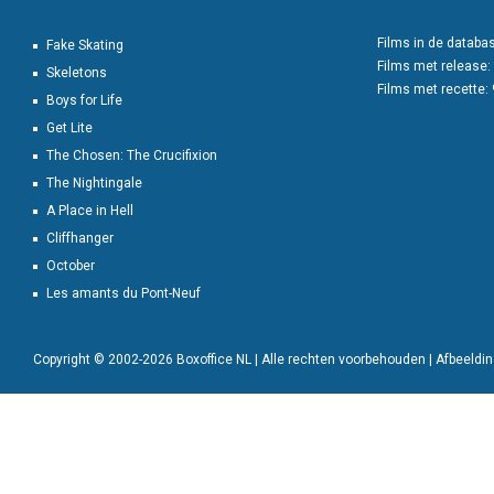
Films in de databa
Fake Skating
Films met release:
Skeletons
Films met recette:
Boys for Life
Get Lite
The Chosen: The Crucifixion
The Nightingale
A Place in Hell
Cliffhanger
October
Les amants du Pont-Neuf
Copyright © 2002-2026 Boxoffice NL | Alle rechten voorbehouden | Afbeeld