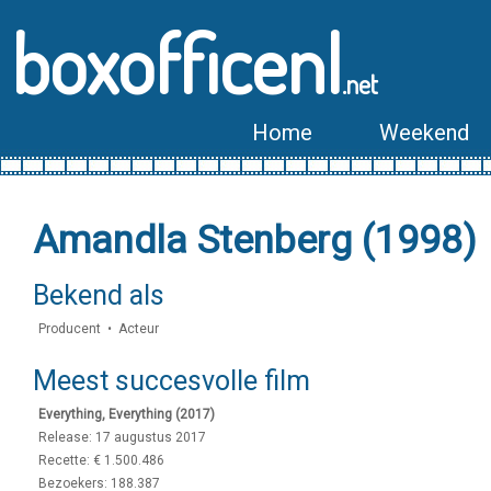
boxofficenl
.net
Home
Weekend
Amandla Stenberg (1998)
Bekend als
Producent • Acteur
Meest succesvolle film
Everything, Everything (2017)
Release: 17 augustus 2017
Recette: € 1.500.486
Bezoekers: 188.387