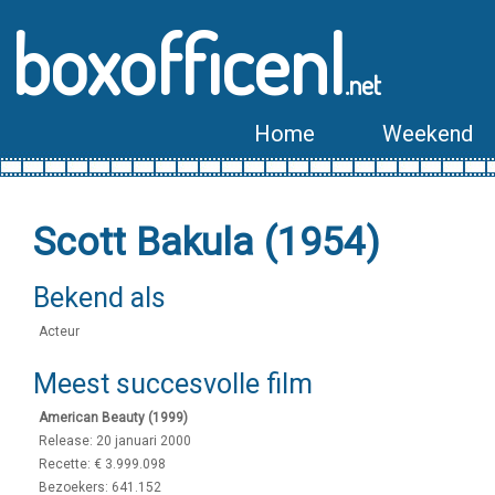
boxofficenl
.net
Home
Weekend
Scott Bakula (1954)
Bekend als
Acteur
Meest succesvolle film
American Beauty (1999)
Release: 20 januari 2000
Recette: € 3.999.098
Bezoekers: 641.152