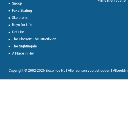
Films met recette:
Snoop
Fake Skating
Skeletons
Boys for Life
Get Lite
The Chosen: The Crucifixion
The Nightingale
A Place in Hell
Copyright © 2002-2026 Boxoffice NL | Alle rechten voorbehouden | Afbeeld