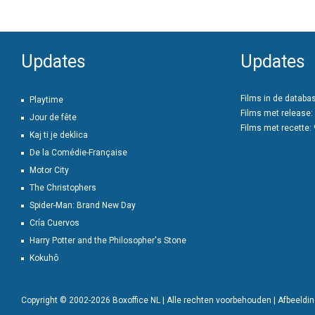
Updates
Updates
Films in de databa
Playtime
Films met release:
Jour de fête
Films met recette:
Kaj ti je deklica
De la Comédie-Française
Motor City
The Christophers
Spider-Man: Brand New Day
Cría Cuervos
Harry Potter and the Philosopher's Stone
Kokuhô
Copyright © 2002-2026 Boxoffice NL | Alle rechten voorbehouden | Afbeeld