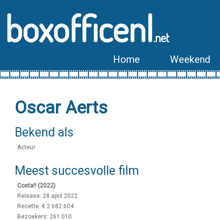
boxofficenl
.net
Home
Weekend
Oscar Aerts
Bekend als
Acteur
Meest succesvolle film
Costa!! (2022)
Release: 28 april 2022
Recette: € 2.682.604
Bezoekers: 261.010