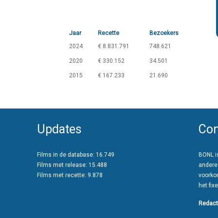
Jaar
Recette
Bezoekers
2024
€ 8.831.791
748.621
2020
€ 330.152
34.501
2015
€ 167.233
21.690
Updates
Con
Films in de database: 16.749
BONL is
Films met release: 15.488
andere
Films met recette: 9.878
voorko
het fixe
Redact