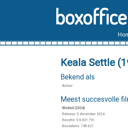
boxoffice
Ho
Keala Settle (
Bekend als
Acteur
Meest succesvolle fi
Wicked (2024)
Release: 5 december 2024
Recette: € 8.831.791
Bezoekers: 748.621