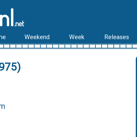
nl
.net
me
Weekend
Week
Releases
1975)
lm