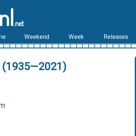
nl
.net
me
Weekend
Week
Releases
n (1935—2021)
lm