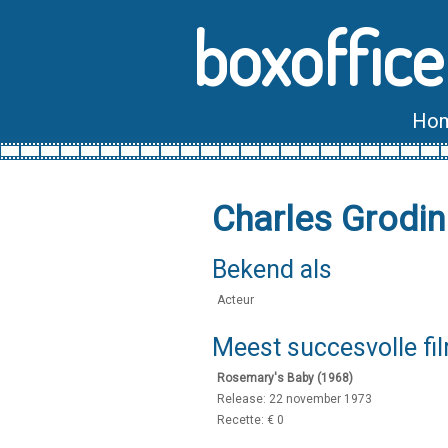
boxoffice
Ho
Charles Grodi
Bekend als
Acteur
Meest succesvolle fi
Rosemary's Baby (1968)
Release: 22 november 1973
Recette: € 0