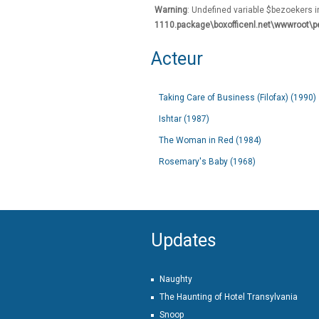
Warning
: Undefined variable $bezoekers 
1110.package\boxofficenl.net\wwwroot\p
Acteur
Taking Care of Business (Filofax) (1990)
Ishtar (1987)
The Woman in Red (1984)
Rosemary's Baby (1968)
Updates
Naughty
The Haunting of Hotel Transylvania
Snoop