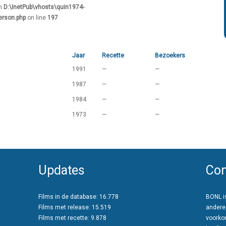
in
D:\InetPub\vhosts\quin1974-
erson.php
on line
197
Jaar
Recette
Bezoekers
1991
—
—
1987
—
—
1984
—
—
1973
—
—
Updates
Con
Films in de database: 16.778
BONL is
Films met release: 15.519
andere
Films met recette: 9.878
voorko