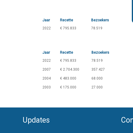
Jaar
Recette
Bezoekers
2022
€ 795.833
78.519
Jaar
Recette
Bezoekers
2022
€ 795.833
78.519
2007
€ 2.704.300
357.427
2004
€ 483.000
68.000
2003
€ 175.000
27.000
Updates
Con