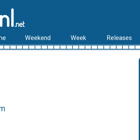
nl
.net
me
Weekend
Week
Releases
lm