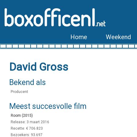
boxofficenl
.net
Home
Weekend
David Gross
Bekend als
Producent
Meest succesvolle film
Room (2015)
Release: 3 maart 2016
Recette: € 706.823
Bezoekers: 93.697